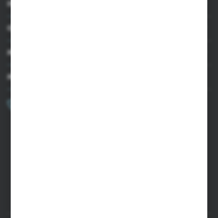
INFORMACJE
OBSŁUGA KLIENTA
MOJE KONTO
MASZ PYTANIE?
+48 502 050 479
Zapraszamy pon.-pt. 9.00-15.00
sklep@agrii.pl
FORMULARZ KONTAKTOWY