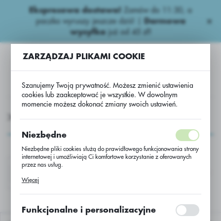
Ekspresowa dostawa!
Zamów do 11:30, a
USTAWIENIA REGIONALNE
paczka wyruszy jeszcze dziś! |
Darmowa
wysyłka
już od 45 zł!
Lokalizacja
ZARZĄDZAJ PLIKAMI COOKIE
Polska
Język
Szanujemy Twoją prywatność. Możesz zmienić ustawienia
polski
cookies lub zaakceptować je wszystkie. W dowolnym
momencie możesz dokonać zmiany swoich ustawień.
Waluta
OCHEMIA
Herbicydy kukurydziane
Herbicydy pozostałe.
Polski złoty (PLN)
Herbicydy pozostałe.
Niezbędne
Niezbędne pliki cookies służą do prawidłowego funkcjonowania strony
ZAPISZ
internetowej i umożliwiają Ci komfortowe korzystanie z oferowanych
przez nas usług.
TITUS 25WG/20G+TREND90EC
WING P462,5 
Pliki cookies odpowiadają na podejmowane przez Ciebie działania w
Więcej
celu m.in. dostosowania Twoich ustawień preferencji prywatności,
logowania czy wypełniania formularzy. Dzięki plikom cookies strona, z
której korzystasz, może działać bez zakłóceń.
Funkcjonalne i personalizacyjne