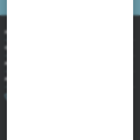
prywatności
INFORMACJE
OBSŁUGA KLIENTA
MOJE KONTO
MASZ PYTANIE?
+48 502 050 479
Zapraszamy pon.-pt. 9.00-15.00
sklep@agrii.pl