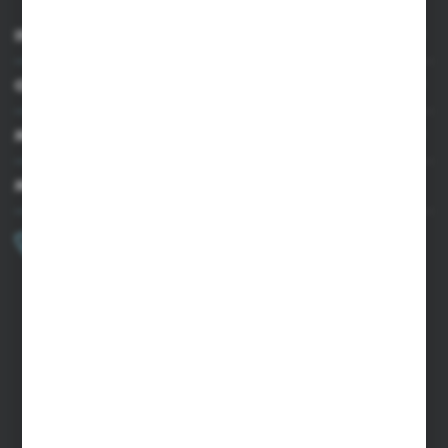
INFORMACJE
OBSŁUGA KLIENTA
MOJE KONTO
MASZ PYTANIE?
+48 502 050 479
Zapraszamy pon.-pt. 9.00-15.00
sklep@agrii.pl
FORMULARZ KONTAKTOWY