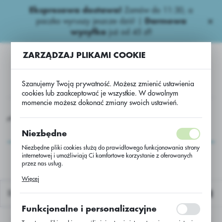
Ekspresowa dostawa!
Zamów do 11:30, a
USTAWIENIA REGIONALNE
paczka wyruszy jeszcze dziś! |
Darmowa
wysyłka
już od 45 zł!
Lokalizacja
ZARZĄDZAJ PLIKAMI COOKIE
Polska
Język
Szanujemy Twoją prywatność. Możesz zmienić ustawienia
polski
cookies lub zaakceptować je wszystkie. W dowolnym
momencie możesz dokonać zmiany swoich ustawień.
Waluta
gicydy zbożowe
PAKI AGRII F.Z.
Hint 5L*3+ Fenamid 1L*2
Polski złoty (PLN)
Hint 5L*3+ Fenamid
Niezbędne
1L*2
Niezbędne pliki cookies służą do prawidłowego funkcjonowania strony
internetowej i umożliwiają Ci komfortowe korzystanie z oferowanych
ZAPISZ
przez nas usług.
Pliki cookies odpowiadają na podejmowane przez Ciebie działania w
Więcej
celu m.in. dostosowania Twoich ustawień preferencji prywatności,
logowania czy wypełniania formularzy. Dzięki plikom cookies strona, z
Domyślnie
której korzystasz, może działać bez zakłóceń.
Funkcjonalne i personalizacyjne