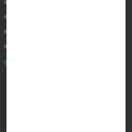
INFORMACJE
OBSŁUGA KLIENTA
MOJE KONTO
MASZ PYTANIE?
+48 502 050 479
Zapraszamy pon.-pt. 9.00-15.00
sklep@agrii.pl
FORMULARZ KONTAKTOWY