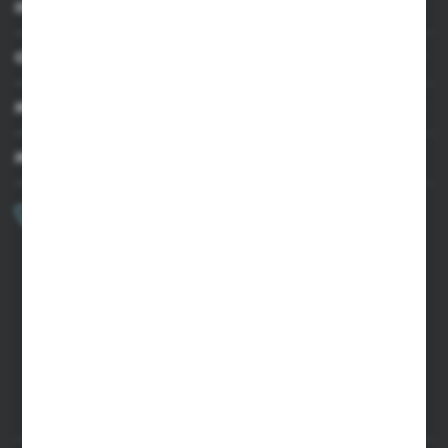
INFORMACJE
OBSŁUGA KLIENTA
MOJE KONTO
MASZ PYTANIE?
+48 502 050 479
Zapraszamy pon.-pt. 9.00-15.00
sklep@agrii.pl
FORMULARZ KONTAKTOWY