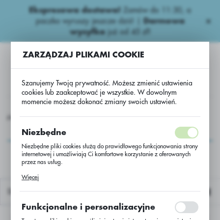
Ekspresowa dostawa!
Zamów do 11:30, a
USTAWIENIA REGIONALNE
paczka wyruszy jeszcze dziś! |
Darmowa
wysyłka
już od 45 zł!
Lokalizacja
ZARZĄDZAJ PLIKAMI COOKIE
Polska
Język
Szanujemy Twoją prywatność. Możesz zmienić ustawienia
polski
cookies lub zaakceptować je wszystkie. W dowolnym
momencie możesz dokonać zmiany swoich ustawień.
Waluta
ungicydy ziemniaczane
Wgłębne
Inter Optimum 72,5 WP
Polski złoty (PLN)
Inter Optimum 72,5
Niezbędne
WP
Niezbędne pliki cookies służą do prawidłowego funkcjonowania strony
internetowej i umożliwiają Ci komfortowe korzystanie z oferowanych
ZAPISZ
przez nas usług.
Pliki cookies odpowiadają na podejmowane przez Ciebie działania w
Więcej
celu m.in. dostosowania Twoich ustawień preferencji prywatności,
logowania czy wypełniania formularzy. Dzięki plikom cookies strona, z
Domyślnie
której korzystasz, może działać bez zakłóceń.
Funkcjonalne i personalizacyjne