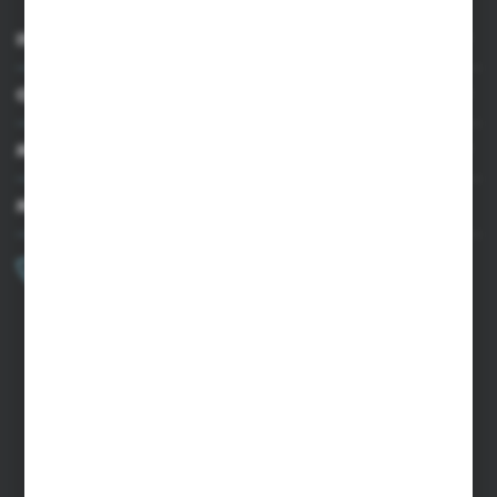
INFORMACJE
OBSŁUGA KLIENTA
MOJE KONTO
MASZ PYTANIE?
+48 502 050 479
Zapraszamy pon.-pt. 9.00-15.00
sklep@agrii.pl
FORMULARZ KONTAKTOWY