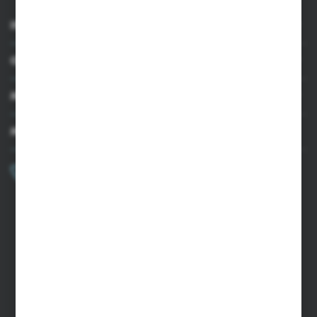
INFORMACJE
OBSŁUGA KLIENTA
MOJE KONTO
MASZ PYTANIE?
+48 502 050 479
Zapraszamy pon.-pt. 9.00-15.00
sklep@agrii.pl
FORMULARZ KONTAKTOWY