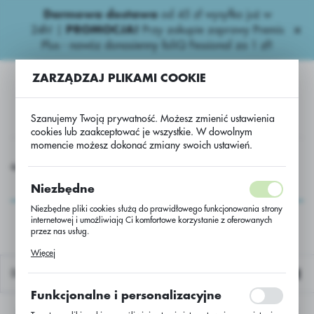
Darmowa dostawa
od 45 zł wysyłka już w
USTAWIENIA REGIONALNE
24h!
|
PROMOCJA!
Przy zakupie zaprawy Premis
Plus - nawóz donasienny foliQ Fessional za 1 zł!
Lokalizacja
ZARZĄDZAJ PLIKAMI COOKIE
Polska
Język
Szanujemy Twoją prywatność. Możesz zmienić ustawienia
polski
cookies lub zaakceptować je wszystkie. W dowolnym
momencie możesz dokonać zmiany swoich ustawień.
Waluta
a Nasiona
Zboża jare
Jęczmień j Bente C/1 25kg Systiva
Polski złoty (PLN)
Jęczmień j Bente C/1
Niezbędne
25kg Systiva
Niezbędne pliki cookies służą do prawidłowego funkcjonowania strony
internetowej i umożliwiają Ci komfortowe korzystanie z oferowanych
ZAPISZ
przez nas usług.
Pliki cookies odpowiadają na podejmowane przez Ciebie działania w
Więcej
celu m.in. dostosowania Twoich ustawień preferencji prywatności,
logowania czy wypełniania formularzy. Dzięki plikom cookies strona, z
Domyślnie
której korzystasz, może działać bez zakłóceń.
Funkcjonalne i personalizacyjne