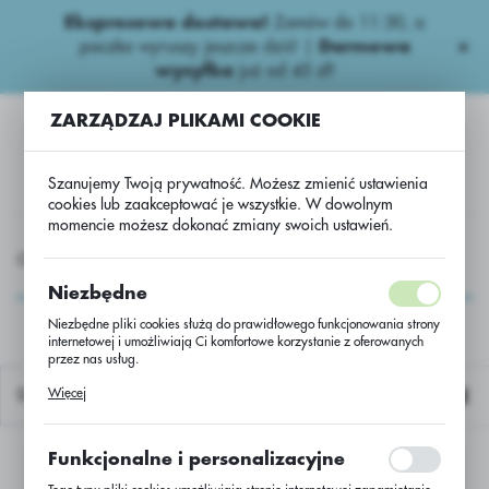
Ekspresowa dostawa!
Zamów do 11:30, a
USTAWIENIA REGIONALNE
paczka wyruszy jeszcze dziś! |
Darmowa
wysyłka
już od 45 zł!
Lokalizacja
ZARZĄDZAJ PLIKAMI COOKIE
Polska
Język
Szanujemy Twoją prywatność. Możesz zmienić ustawienia
polski
cookies lub zaakceptować je wszystkie. W dowolnym
momencie możesz dokonać zmiany swoich ustawień.
Waluta
GROCHEMIA
Niepestycydowe
Biologiczne.
Kaishi..
Polski złoty (PLN)
Kaishi..
Niezbędne
Niezbędne pliki cookies służą do prawidłowego funkcjonowania strony
internetowej i umożliwiają Ci komfortowe korzystanie z oferowanych
ZAPISZ
przez nas usług.
Pliki cookies odpowiadają na podejmowane przez Ciebie działania w
Więcej
Domyślnie
celu m.in. dostosowania Twoich ustawień preferencji prywatności,
logowania czy wypełniania formularzy. Dzięki plikom cookies strona, z
której korzystasz, może działać bez zakłóceń.
Funkcjonalne i personalizacyjne
Nie znaleziono produktów w tej kategorii:
Proszę wybrać inną kategorię.