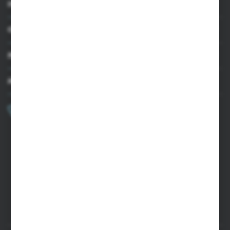
INFORMACJE
OBSŁUGA KLIENTA
MOJE KONTO
MASZ PYTANIE?
+48 502 050 479
Zapraszamy pon.-pt. 9.00-15.00
sklep@agrii.pl
FORMULARZ KONTAKTOWY