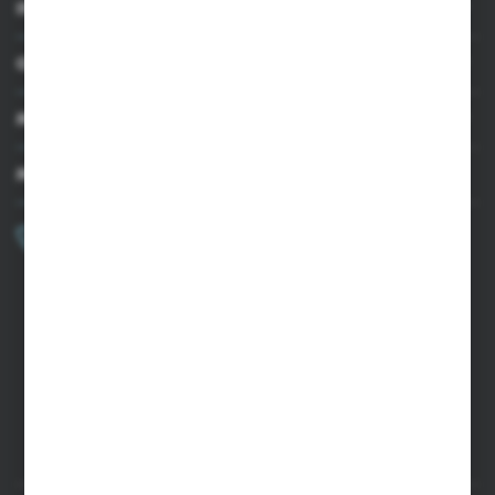
INFORMACJE
OBSŁUGA KLIENTA
MOJE KONTO
MASZ PYTANIE?
+48 502 050 479
Zapraszamy pon.-pt. 9.00-15.00
sklep@agrii.pl
FORMULARZ KONTAKTOWY