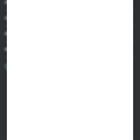
INFORMACJE
OBSŁUGA KLIENTA
MOJE KONTO
MASZ PYTANIE?
+48 502 050 479
Zapraszamy pon.-pt. 9.00-15.00
sklep@agrii.pl
FORMULARZ KONTAKTOWY