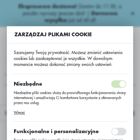
Ekspresowa dostawa!
Zamów do 11:30, a
USTAWIENIA REGIONALNE
paczka wyruszy jeszcze dziś! |
Darmowa
wysyłka
już od 45 zł!
Lokalizacja
ZARZĄDZAJ PLIKAMI COOKIE
Polska
Język
Szanujemy Twoją prywatność. Możesz zmienić ustawienia
polski
cookies lub zaakceptować je wszystkie. W dowolnym
momencie możesz dokonać zmiany swoich ustawień.
Waluta
NASIONA
Inne Nasiona
Inne
Kardi paszowe
Polski złoty (PLN)
Kardi paszowe
Niezbędne
Niezbędne pliki cookies służą do prawidłowego funkcjonowania strony
internetowej i umożliwiają Ci komfortowe korzystanie z oferowanych
ZAPISZ
przez nas usług.
Pliki cookies odpowiadają na podejmowane przez Ciebie działania w
Więcej
Domyślnie
celu m.in. dostosowania Twoich ustawień preferencji prywatności,
logowania czy wypełniania formularzy. Dzięki plikom cookies strona, z
której korzystasz, może działać bez zakłóceń.
Funkcjonalne i personalizacyjne
Nie znaleziono produktów w tej kategorii:
Proszę wybrać inną kategorię.