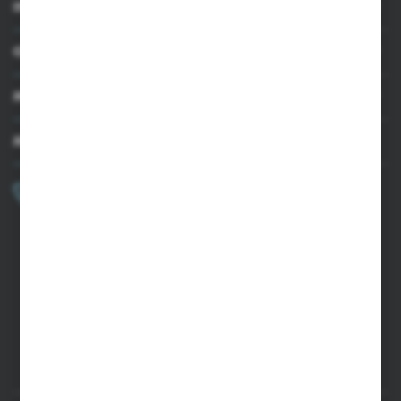
INFORMACJE
OBSŁUGA KLIENTA
MOJE KONTO
MASZ PYTANIE?
+48 502 050 479
Zapraszamy pon.-pt. 9.00-15.00
sklep@agrii.pl
FORMULARZ KONTAKTOWY