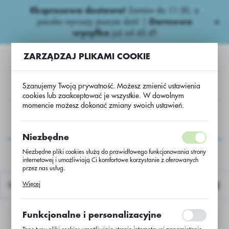
Ekspresowa dostawa!
Zamów do 11:30, a
USTAWIENIA REGIONALNE
paczka wyruszy jeszcze dziś! |
Darmowa
wysyłka
już od 45 zł!
Lokalizacja
ZARZĄDZAJ PLIKAMI COOKIE
Polska
Język
Szanujemy Twoją prywatność. Możesz zmienić ustawienia
polski
cookies lub zaakceptować je wszystkie. W dowolnym
momencie możesz dokonać zmiany swoich ustawień.
Waluta
IA
Zaprawy nasienne
Zbożowe Zaprawy
Kinto Plus
Polski złoty (PLN)
Kinto Plus
Niezbędne
Niezbędne pliki cookies służą do prawidłowego funkcjonowania strony
internetowej i umożliwiają Ci komfortowe korzystanie z oferowanych
ZAPISZ
przez nas usług.
Pliki cookies odpowiadają na podejmowane przez Ciebie działania w
Więcej
Domyślnie
celu m.in. dostosowania Twoich ustawień preferencji prywatności,
logowania czy wypełniania formularzy. Dzięki plikom cookies strona, z
której korzystasz, może działać bez zakłóceń.
Funkcjonalne i personalizacyjne
Nie znaleziono produktów w tej kategorii:
Proszę wybrać inną kategorię.