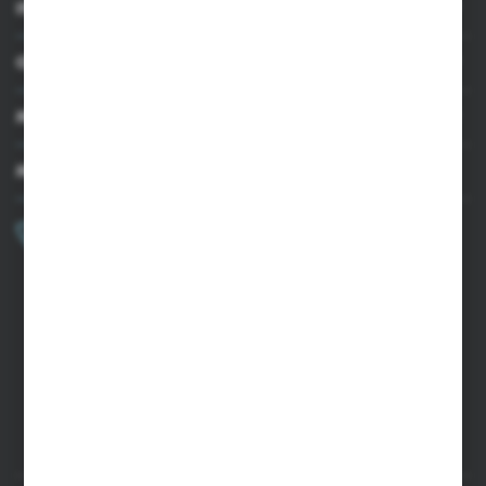
INFORMACJE
OBSŁUGA KLIENTA
MOJE KONTO
MASZ PYTANIE?
+48 502 050 479
Zapraszamy pon.-pt. 9.00-15.00
sklep@agrii.pl
FORMULARZ KONTAKTOWY