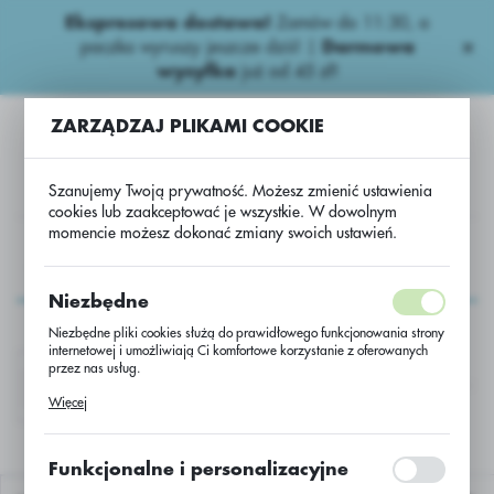
Ekspresowa dostawa!
Zamów do 11:30, a
USTAWIENIA REGIONALNE
paczka wyruszy jeszcze dziś! |
Darmowa
wysyłka
już od 45 zł!
Lokalizacja
ZARZĄDZAJ PLIKAMI COOKIE
Polska
Język
Szanujemy Twoją prywatność. Możesz zmienić ustawienia
polski
cookies lub zaakceptować je wszystkie. W dowolnym
momencie możesz dokonać zmiany swoich ustawień.
Waluta
AGROCHEMIA
Fungicydy ziemniaczane
Kontaktowe
Polski złoty (PLN)
Kontaktowe
Niezbędne
Niezbędne pliki cookies służą do prawidłowego funkcjonowania strony
ZAPISZ
internetowej i umożliwiają Ci komfortowe korzystanie z oferowanych
przez nas usług.
RANMAN 400 SC TWIN PACK/OLD
SANCOZEB 
Pliki cookies odpowiadają na podejmowane przez Ciebie działania w
Więcej
celu m.in. dostosowania Twoich ustawień preferencji prywatności,
logowania czy wypełniania formularzy. Dzięki plikom cookies strona, z
której korzystasz, może działać bez zakłóceń.
Funkcjonalne i personalizacyjne