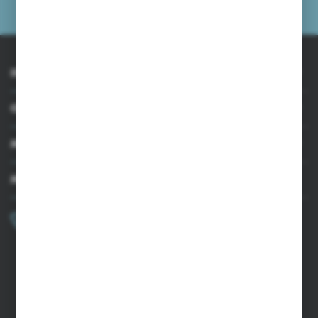
prywatności
INFORMACJE
OBSŁUGA KLIENTA
MOJE KONTO
MASZ PYTANIE?
+48 502 050 479
Zapraszamy pon.-pt. 9.00-15.00
sklep@agrii.pl