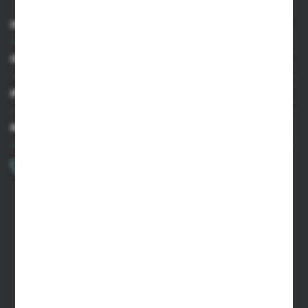
INFORMACJE
OBSŁUGA KLIENTA
MOJE KONTO
MASZ PYTANIE?
+48 502 050 479
Zapraszamy pon.-pt. 9.00-15.00
sklep@agrii.pl
FORMULARZ KONTAKTOWY