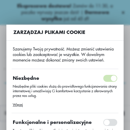
Ekspresowa dostawa!
Zamów do 11:30, a
USTAWIENIA REGIONALNE
paczka wyruszy jeszcze dziś! |
Darmowa
wysyłka
już od 45 zł!
Lokalizacja
ZARZĄDZAJ PLIKAMI COOKIE
Polska
Język
Szanujemy Twoją prywatność. Możesz zmienić ustawienia
polski
cookies lub zaakceptować je wszystkie. W dowolnym
momencie możesz dokonać zmiany swoich ustawień.
Waluta
ozy
Wapniowe
Kreda nawozowa GRANULAT CaCO3/BB
Polski złoty (PLN)
Kreda nawozowa
Niezbędne
GRANULAT CaCO3/BB
Niezbędne pliki cookies służą do prawidłowego funkcjonowania strony
internetowej i umożliwiają Ci komfortowe korzystanie z oferowanych
ZAPISZ
przez nas usług.
Pliki cookies odpowiadają na podejmowane przez Ciebie działania w
Więcej
celu m.in. dostosowania Twoich ustawień preferencji prywatności,
logowania czy wypełniania formularzy. Dzięki plikom cookies strona, z
Domyślnie
której korzystasz, może działać bez zakłóceń.
Funkcjonalne i personalizacyjne