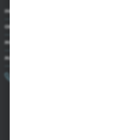
INFORMACJE
OBSŁUGA KLIENTA
MOJE KONTO
MASZ PYTANIE?
+48 502 050 479
Zapraszamy pon.-pt. 9.00-15.00
sklep@agrii.pl
FORMULARZ KONTAKTOWY