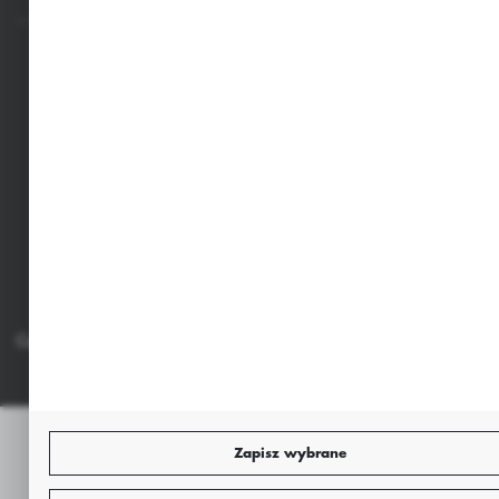
Bezpieczne płatności
Dołącz do nas
Copyright by sklep.agrii.pl
Agencja interaktywna
[ti]
Powered by
2ClickShop®
Zapisz wybrane