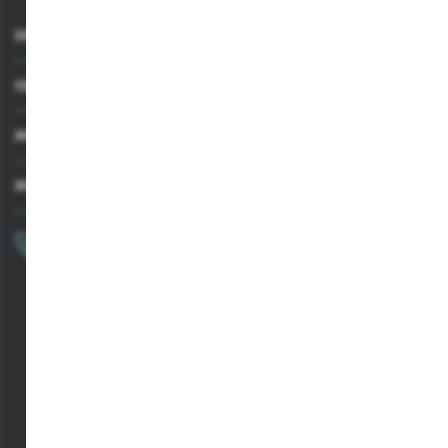
INFORMACJE
OBSŁUGA KLIENTA
MOJE KONTO
MASZ PYTANIE?
+48 502 050 479
Zapraszamy pon.-pt. 9.00-15.00
sklep@agrii.pl
FORMULARZ KONTAKTOWY