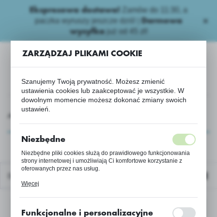
Zamów do 11:30, a
Ekspresowa dostawa!
USTAWIENIA REGIONALNE
paczka wyruszy jeszcze dziś! |
Darmowa
już od 45 zł!
wysyłka
Lokalizacja
ZARZĄDZAJ PLIKAMI COOKIE
Polska
Język
Szanujemy Twoją prywatność. Możesz zmienić
polski
ustawienia cookies lub zaakceptować je wszystkie. W
dowolnym momencie możesz dokonać zmiany swoich
ustawień.
Waluta
Kukurydza Nasiona
Kukurydza
Kukurydza BalladeC/1
Polski złoty (PLN)
Kukurydza BalladeC/1
Niezbędne
Niezbędne pliki cookies służą do prawidłowego funkcjonowania
ZAPISZ
strony internetowej i umożliwiają Ci komfortowe korzystanie z
oferowanych przez nas usług.
Domyślnie
Pliki cookies odpowiadają na podejmowane przez Ciebie
Więcej
działania w celu m.in. dostosowania Twoich ustawień preferencji
prywatności, logowania czy wypełniania formularzy. Dzięki plikom
cookies strona, z której korzystasz, może działać bez zakłóceń.
Nie znaleziono produktów w tej kategorii:
Funkcjonalne i personalizacyjne
Proszę wybrać inną kategorię.