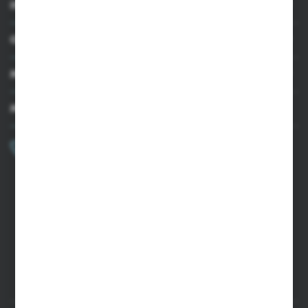
INFORMACJE
nasze treści w postaci wiadomości, ofert, komunikatów mediów
społecznościowych.
OBSŁUGA KLIENTA
MOJE KONTO
MASZ PYTANIE?
+48 502 050 479
Zapraszamy pon.-pt. 9.00-15.00
sklep@agrii.pl
FORMULARZ KONTAKTOWY