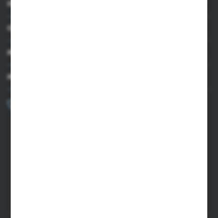
INFORMACJE
OBSŁUGA KLIENTA
MOJE KONTO
MASZ PYTANIE?
+48 502 050 479
Zapraszamy pon.-pt. 9.00-15.00
sklep@agrii.pl
FORMULARZ KONTAKTOWY