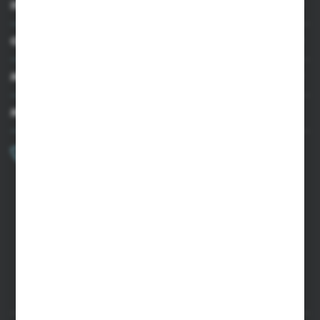
INFORMACJE
OBSŁUGA KLIENTA
MOJE KONTO
MASZ PYTANIE?
+48 502 050 479
Zapraszamy pon.-pt. 9.00-15.00
sklep@agrii.pl
FORMULARZ KONTAKTOWY