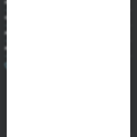
INFORMACJE
OBSŁUGA KLIENTA
MOJE KONTO
MASZ PYTANIE?
+48 502 050 479
Zapraszamy pon.-pt. 9.00-15.00
sklep@agrii.pl
FORMULARZ KONTAKTOWY