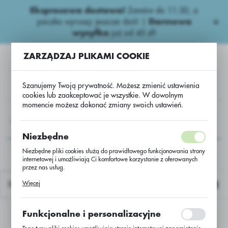
Ekspresowa dostawa!
Zamów do 11:30, a
USTAWIENIA REGIONALNE
paczka wyruszy jeszcze dziś! |
Darmowa
wysyłka
już od 45 zł!
Lokalizacja
ZARZĄDZAJ PLIKAMI COOKIE
Polska
Język
Szanujemy Twoją prywatność. Możesz zmienić ustawienia
polski
cookies lub zaakceptować je wszystkie. W dowolnym
momencie możesz dokonać zmiany swoich ustawień.
Waluta
A
Kukurydza Nasiona
Kukurydza
Kukurydza Cedro
Polski złoty (PLN)
Kukurydza Cedro
Niezbędne
Niezbędne pliki cookies służą do prawidłowego funkcjonowania strony
internetowej i umożliwiają Ci komfortowe korzystanie z oferowanych
ZAPISZ
przez nas usług.
Pliki cookies odpowiadają na podejmowane przez Ciebie działania w
Więcej
Domyślnie
celu m.in. dostosowania Twoich ustawień preferencji prywatności,
logowania czy wypełniania formularzy. Dzięki plikom cookies strona, z
której korzystasz, może działać bez zakłóceń.
Funkcjonalne i personalizacyjne
Nie znaleziono produktów w tej kategorii:
Proszę wybrać inną kategorię.