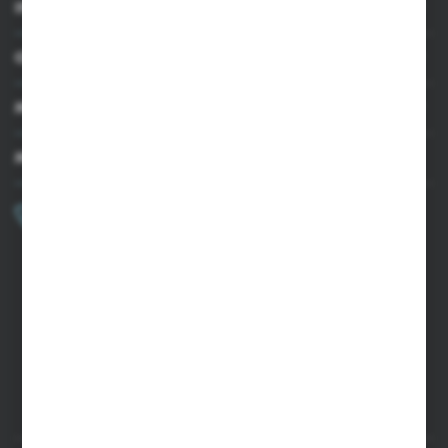
INFORMACJE
OBSŁUGA KLIENTA
MOJE KONTO
MASZ PYTANIE?
+48 502 050 479
Zapraszamy pon.-pt. 9.00-15.00
sklep@agrii.pl
FORMULARZ KONTAKTOWY