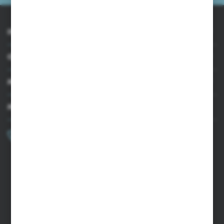
INFORMACJE
OBSŁUGA KLIENTA
MOJE KONTO
MASZ PYTANIE?
+48 502 050 479
Zapraszamy pon.-pt. 9.00-15.00
sklep@agrii.pl
FORMULARZ KONTAKTOWY