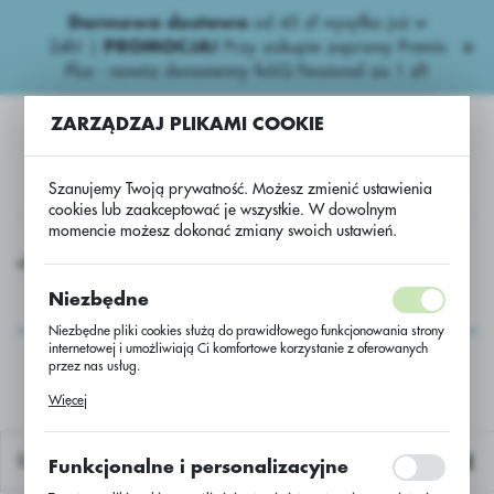
Darmowa dostawa
od 45 zł wysyłka już w
USTAWIENIA REGIONALNE
24h!
|
PROMOCJA!
Przy zakupie zaprawy Premis
Plus - nawóz donasienny foliQ Fessional za 1 zł!
Lokalizacja
ZARZĄDZAJ PLIKAMI COOKIE
Polska
Język
Szanujemy Twoją prywatność. Możesz zmienić ustawienia
polski
cookies lub zaakceptować je wszystkie. W dowolnym
momencie możesz dokonać zmiany swoich ustawień.
Waluta
Kukurydza
Kukurydza DKC 2684 C/1 50 tys. KORIT + FORCE
Polski złoty (PLN)
Kukurydza DKC 2684
Niezbędne
C/1 50 tys. KORIT +
Niezbędne pliki cookies służą do prawidłowego funkcjonowania strony
ZAPISZ
internetowej i umożliwiają Ci komfortowe korzystanie z oferowanych
FORCE
przez nas usług.
Pliki cookies odpowiadają na podejmowane przez Ciebie działania w
Więcej
celu m.in. dostosowania Twoich ustawień preferencji prywatności,
logowania czy wypełniania formularzy. Dzięki plikom cookies strona, z
której korzystasz, może działać bez zakłóceń.
Domyślnie
Funkcjonalne i personalizacyjne