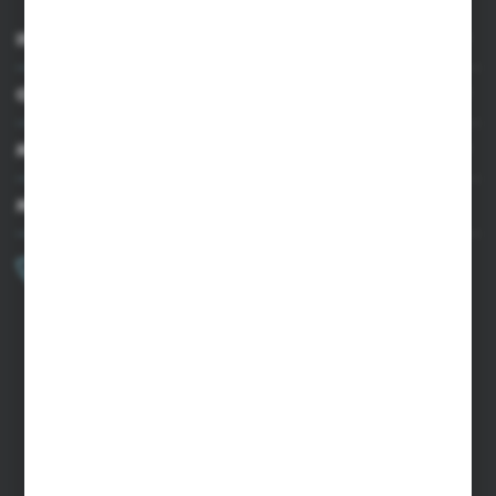
INFORMACJE
OBSŁUGA KLIENTA
MOJE KONTO
MASZ PYTANIE?
+48 502 050 479
Zapraszamy pon.-pt. 9.00-15.00
sklep@agrii.pl
FORMULARZ KONTAKTOWY