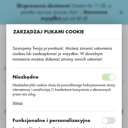
Ekspresowa dostawa!
Zamów do 11:30, a
USTAWIENIA REGIONALNE
paczka wyruszy jeszcze dziś! |
Darmowa
wysyłka
już od 45 zł!
Lokalizacja
ZARZĄDZAJ PLIKAMI COOKIE
Polska
Język
Szanujemy Twoją prywatność. Możesz zmienić ustawienia
polski
cookies lub zaakceptować je wszystkie. W dowolnym
momencie możesz dokonać zmiany swoich ustawień.
Waluta
iona
Kukurydza
Kukurydza DKC 2684 C/1 50 tys. KORIT
Polski złoty (PLN)
Kukurydza DKC 2684
Niezbędne
C/1 50 tys. KORIT
Niezbędne pliki cookies służą do prawidłowego funkcjonowania strony
internetowej i umożliwiają Ci komfortowe korzystanie z oferowanych
ZAPISZ
przez nas usług.
Pliki cookies odpowiadają na podejmowane przez Ciebie działania w
Więcej
celu m.in. dostosowania Twoich ustawień preferencji prywatności,
logowania czy wypełniania formularzy. Dzięki plikom cookies strona, z
Domyślnie
której korzystasz, może działać bez zakłóceń.
Funkcjonalne i personalizacyjne