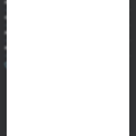
INFORMACJE
OBSŁUGA KLIENTA
MOJE KONTO
MASZ PYTANIE?
+48 502 050 479
Zapraszamy pon.-pt. 9.00-15.00
sklep@agrii.pl
FORMULARZ KONTAKTOWY