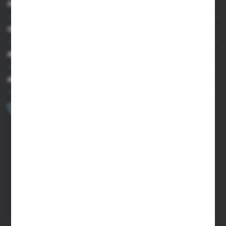
INFORMACJE
OBSŁUGA KLIENTA
MOJE KONTO
MASZ PYTANIE?
+48 502 050 479
Zapraszamy pon.-pt. 9.00-15.00
sklep@agrii.pl
FORMULARZ KONTAKTOWY