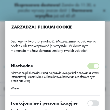
Ekspresowa dostawa!
Zamów do 11:30, a
USTAWIENIA REGIONALNE
paczka wyruszy jeszcze dziś! |
Darmowa
wysyłka
już od 45 zł!
Lokalizacja
ZARZĄDZAJ PLIKAMI COOKIE
Polska
Język
Szanujemy Twoją prywatność. Możesz zmienić ustawienia
polski
cookies lub zaakceptować je wszystkie. W dowolnym
momencie możesz dokonać zmiany swoich ustawień.
Waluta
NA
Kukurydza Nasiona
Kukurydza
Kukurydza Glejt
Polski złoty (PLN)
Kukurydza Glejt
Niezbędne
Niezbędne pliki cookies służą do prawidłowego funkcjonowania strony
internetowej i umożliwiają Ci komfortowe korzystanie z oferowanych
ZAPISZ
przez nas usług.
Pliki cookies odpowiadają na podejmowane przez Ciebie działania w
Więcej
Domyślnie
celu m.in. dostosowania Twoich ustawień preferencji prywatności,
logowania czy wypełniania formularzy. Dzięki plikom cookies strona, z
której korzystasz, może działać bez zakłóceń.
Funkcjonalne i personalizacyjne
Nie znaleziono produktów w tej kategorii:
Proszę wybrać inną kategorię.