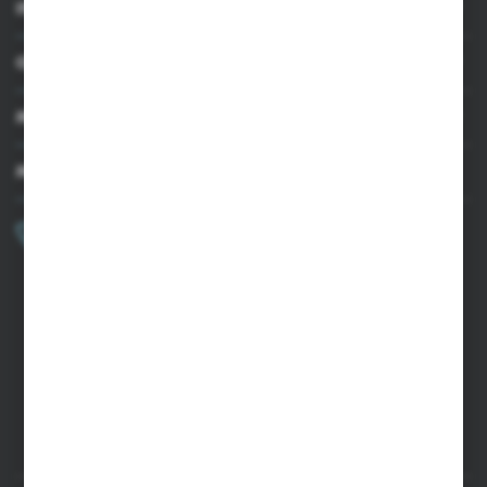
INFORMACJE
OBSŁUGA KLIENTA
MOJE KONTO
MASZ PYTANIE?
+48 502 050 479
Zapraszamy pon.-pt. 9.00-15.00
sklep@agrii.pl
FORMULARZ KONTAKTOWY