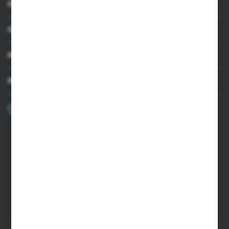
INFORMACJE
OBSŁUGA KLIENTA
MOJE KONTO
MASZ PYTANIE?
+48 502 050 479
Zapraszamy pon.-pt. 9.00-15.00
sklep@agrii.pl
FORMULARZ KONTAKTOWY