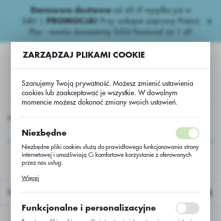
Darmowa dostawa
od 45 zł wysyłka już w
USTAWIENIA REGIONALNE
24h!
|
PROMOCJA!
Przy zakupie zaprawy Premis
Plus - nawóz donasienny foliQ Fessional za 1 zł!
Lokalizacja
ZARZĄDZAJ PLIKAMI COOKIE
Polska
Język
Szanujemy Twoją prywatność. Możesz zmienić ustawienia
polski
cookies lub zaakceptować je wszystkie. W dowolnym
momencie możesz dokonać zmiany swoich ustawień.
Waluta
asiona
Kukurydza
Kukurydza Monleri C/1 80 tys. KORIT
Polski złoty (PLN)
Kukurydza Monleri C/1
Niezbędne
80 tys. KORIT
Niezbędne pliki cookies służą do prawidłowego funkcjonowania strony
internetowej i umożliwiają Ci komfortowe korzystanie z oferowanych
ZAPISZ
przez nas usług.
Pliki cookies odpowiadają na podejmowane przez Ciebie działania w
Więcej
celu m.in. dostosowania Twoich ustawień preferencji prywatności,
logowania czy wypełniania formularzy. Dzięki plikom cookies strona, z
Domyślnie
której korzystasz, może działać bez zakłóceń.
Funkcjonalne i personalizacyjne