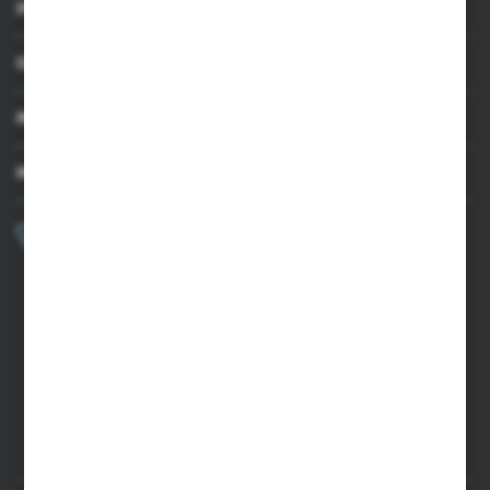
INFORMACJE
OBSŁUGA KLIENTA
MOJE KONTO
MASZ PYTANIE?
+48 502 050 479
Zapraszamy pon.-pt. 9.00-15.00
sklep@agrii.pl
FORMULARZ KONTAKTOWY