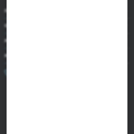
INFORMACJE
OBSŁUGA KLIENTA
MOJE KONTO
MASZ PYTANIE?
+48 502 050 479
Zapraszamy pon.-pt. 9.00-15.00
sklep@agrii.pl
FORMULARZ KONTAKTOWY