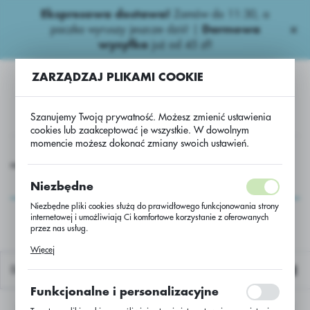
Ekspresowa dostawa!
Zamów do 11:30, a
USTAWIENIA REGIONALNE
paczka wyruszy jeszcze dziś! |
Darmowa
wysyłka
już od 45 zł!
Lokalizacja
ZARZĄDZAJ PLIKAMI COOKIE
Polska
Język
Szanujemy Twoją prywatność. Możesz zmienić ustawienia
polski
cookies lub zaakceptować je wszystkie. W dowolnym
momencie możesz dokonać zmiany swoich ustawień.
Waluta
siona
Kukurydza
Kukurydza P7460 C/1 50 tys. Lumiposa
Polski złoty (PLN)
Kukurydza P7460 C/1
Niezbędne
50 tys. Lumiposa
Niezbędne pliki cookies służą do prawidłowego funkcjonowania strony
internetowej i umożliwiają Ci komfortowe korzystanie z oferowanych
ZAPISZ
przez nas usług.
Pliki cookies odpowiadają na podejmowane przez Ciebie działania w
Więcej
celu m.in. dostosowania Twoich ustawień preferencji prywatności,
logowania czy wypełniania formularzy. Dzięki plikom cookies strona, z
Domyślnie
której korzystasz, może działać bez zakłóceń.
Funkcjonalne i personalizacyjne