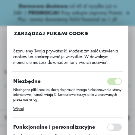
Darmowa dostawa
od 45 zł wysyłka już w
USTAWIENIA REGIONALNE
24h!
|
PROMOCJA!
Przy zakupie zaprawy Premis
Plus - nawóz donasienny foliQ Fessional za 1 zł!
Lokalizacja
ZARZĄDZAJ PLIKAMI COOKIE
Polska
Język
Szanujemy Twoją prywatność. Możesz zmienić ustawienia
polski
cookies lub zaakceptować je wszystkie. W dowolnym
momencie możesz dokonać zmiany swoich ustawień.
Waluta
Kukurydza Nasiona
Kukurydza
Kukurydza Seafox C/1
Polski złoty (PLN)
Kukurydza Seafox
Niezbędne
C/1
Niezbędne pliki cookies służą do prawidłowego funkcjonowania strony
internetowej i umożliwiają Ci komfortowe korzystanie z oferowanych
ZAPISZ
przez nas usług.
Pliki cookies odpowiadają na podejmowane przez Ciebie działania w
Więcej
celu m.in. dostosowania Twoich ustawień preferencji prywatności,
logowania czy wypełniania formularzy. Dzięki plikom cookies strona, z
Domyślnie
której korzystasz, może działać bez zakłóceń.
Funkcjonalne i personalizacyjne