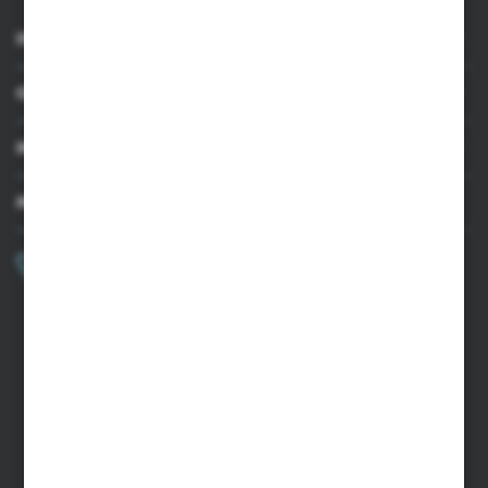
INFORMACJE
OBSŁUGA KLIENTA
MOJE KONTO
MASZ PYTANIE?
+48 502 050 479
Zapraszamy pon.-pt. 9.00-15.00
sklep@agrii.pl
FORMULARZ KONTAKTOWY