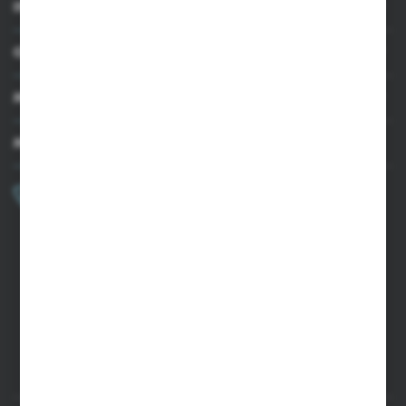
INFORMACJE
OBSŁUGA KLIENTA
MOJE KONTO
MASZ PYTANIE?
+48 502 050 479
Zapraszamy pon.-pt. 9.00-15.00
sklep@agrii.pl
FORMULARZ KONTAKTOWY