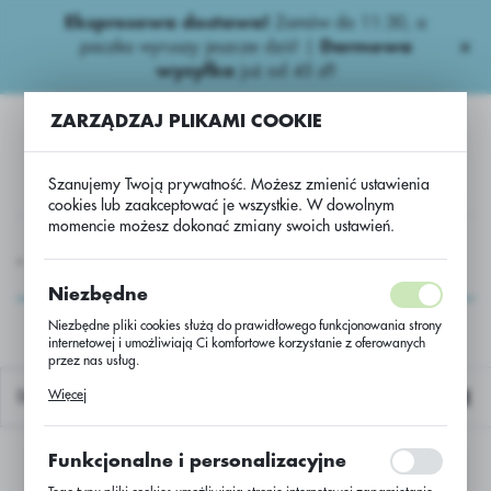
Ekspresowa dostawa!
Zamów do 11:30, a
USTAWIENIA REGIONALNE
paczka wyruszy jeszcze dziś! |
Darmowa
wysyłka
już od 45 zł!
Lokalizacja
ZARZĄDZAJ PLIKAMI COOKIE
Polska
Język
Szanujemy Twoją prywatność. Możesz zmienić ustawienia
polski
cookies lub zaakceptować je wszystkie. W dowolnym
momencie możesz dokonać zmiany swoich ustawień.
Waluta
Kukurydza Nasiona
Kukurydza
Kukurydza Suanito
Polski złoty (PLN)
Kukurydza Suanito
Niezbędne
Niezbędne pliki cookies służą do prawidłowego funkcjonowania strony
internetowej i umożliwiają Ci komfortowe korzystanie z oferowanych
ZAPISZ
przez nas usług.
Pliki cookies odpowiadają na podejmowane przez Ciebie działania w
Więcej
Domyślnie
celu m.in. dostosowania Twoich ustawień preferencji prywatności,
logowania czy wypełniania formularzy. Dzięki plikom cookies strona, z
której korzystasz, może działać bez zakłóceń.
Funkcjonalne i personalizacyjne
Nie znaleziono produktów w tej kategorii:
Proszę wybrać inną kategorię.