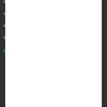
INFORMACJE
OBSŁUGA KLIENTA
MOJE KONTO
MASZ PYTANIE?
+48 502 050 479
Zapraszamy pon.-pt. 9.00-15.00
sklep@agrii.pl
FORMULARZ KONTAKTOWY