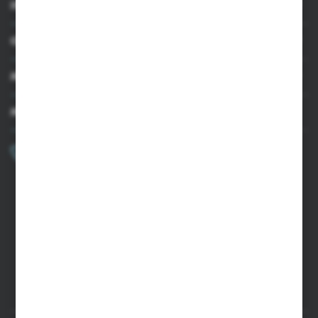
INFORMACJE
OBSŁUGA KLIENTA
MOJE KONTO
MASZ PYTANIE?
+48 502 050 479
Zapraszamy pon.-pt. 9.00-15.00
sklep@agrii.pl
FORMULARZ KONTAKTOWY