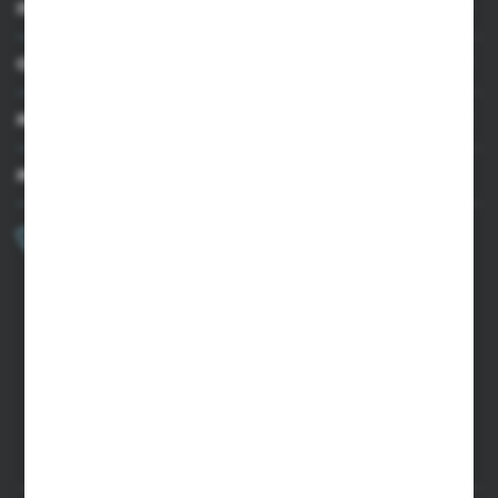
INFORMACJE
OBSŁUGA KLIENTA
MOJE KONTO
MASZ PYTANIE?
+48 502 050 479
Zapraszamy pon.-pt. 9.00-15.00
sklep@agrii.pl
FORMULARZ KONTAKTOWY