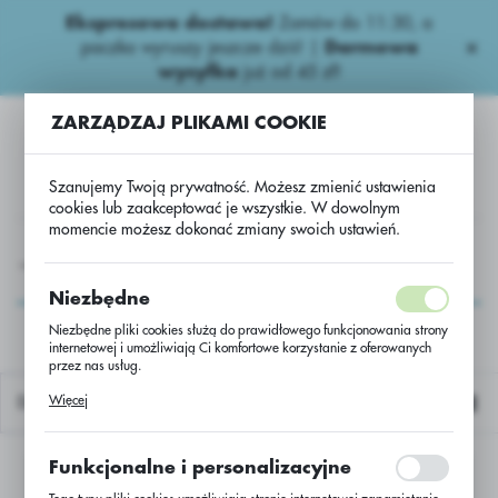
Ekspresowa dostawa!
Zamów do 11:30, a
USTAWIENIA REGIONALNE
paczka wyruszy jeszcze dziś! |
Darmowa
wysyłka
już od 45 zł!
Lokalizacja
ZARZĄDZAJ PLIKAMI COOKIE
Polska
Język
Szanujemy Twoją prywatność. Możesz zmienić ustawienia
polski
cookies lub zaakceptować je wszystkie. W dowolnym
momencie możesz dokonać zmiany swoich ustawień.
Waluta
A
Kukurydza Nasiona
Kukurydza
Kukurydza Tapixx
Polski złoty (PLN)
Kukurydza Tapixx
Niezbędne
Niezbędne pliki cookies służą do prawidłowego funkcjonowania strony
internetowej i umożliwiają Ci komfortowe korzystanie z oferowanych
ZAPISZ
przez nas usług.
Pliki cookies odpowiadają na podejmowane przez Ciebie działania w
Więcej
Domyślnie
celu m.in. dostosowania Twoich ustawień preferencji prywatności,
logowania czy wypełniania formularzy. Dzięki plikom cookies strona, z
której korzystasz, może działać bez zakłóceń.
Funkcjonalne i personalizacyjne
Nie znaleziono produktów w tej kategorii:
Proszę wybrać inną kategorię.