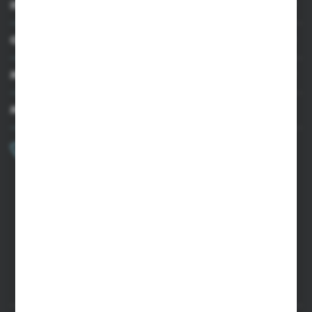
INFORMACJE
OBSŁUGA KLIENTA
MOJE KONTO
MASZ PYTANIE?
+48 502 050 479
Zapraszamy pon.-pt. 9.00-15.00
sklep@agrii.pl
FORMULARZ KONTAKTOWY