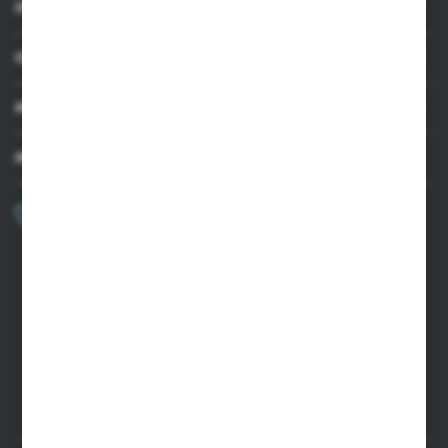
INFORMACJE
OBSŁUGA KLIENTA
MOJE KONTO
MASZ PYTANIE?
+48 502 050 479
Zapraszamy pon.-pt. 9.00-15.00
sklep@agrii.pl
FORMULARZ KONTAKTOWY