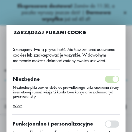
Ekspresowa dostawa!
Zamów do 11:30, a
USTAWIENIA REGIONALNE
paczka wyruszy jeszcze dziś! |
Darmowa
wysyłka
już od 45 zł!
Lokalizacja
ZARZĄDZAJ PLIKAMI COOKIE
Polska
Język
Szanujemy Twoją prywatność. Możesz zmienić ustawienia
polski
cookies lub zaakceptować je wszystkie. W dowolnym
momencie możesz dokonać zmiany swoich ustawień.
Waluta
iepestycydowe
Pozostałe Niepestycydowe
Kwas Siarkowy
Polski złoty (PLN)
Kwas Siarkowy
Niezbędne
Niezbędne pliki cookies służą do prawidłowego funkcjonowania strony
internetowej i umożliwiają Ci komfortowe korzystanie z oferowanych
ZAPISZ
przez nas usług.
Pliki cookies odpowiadają na podejmowane przez Ciebie działania w
Więcej
Domyślnie
celu m.in. dostosowania Twoich ustawień preferencji prywatności,
logowania czy wypełniania formularzy. Dzięki plikom cookies strona, z
której korzystasz, może działać bez zakłóceń.
Funkcjonalne i personalizacyjne
Nie znaleziono produktów w tej kategorii:
Proszę wybrać inną kategorię.