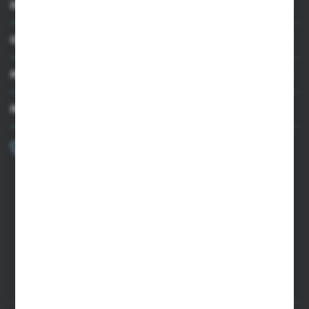
INFORMACJE
OBSŁUGA KLIENTA
MOJE KONTO
MASZ PYTANIE?
+48 502 050 479
Zapraszamy pon.-pt. 9.00-15.00
sklep@agrii.pl
FORMULARZ KONTAKTOWY