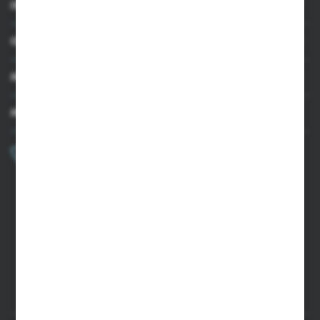
INFORMACJE
OBSŁUGA KLIENTA
MOJE KONTO
MASZ PYTANIE?
+48 502 050 479
Zapraszamy pon.-pt. 9.00-15.00
sklep@agrii.pl
FORMULARZ KONTAKTOWY