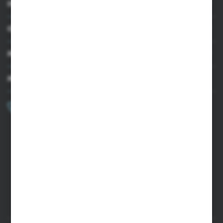
INFORMACJE
OBSŁUGA KLIENTA
MOJE KONTO
MASZ PYTANIE?
+48 502 050 479
Zapraszamy pon.-pt. 9.00-15.00
sklep@agrii.pl
FORMULARZ KONTAKTOWY