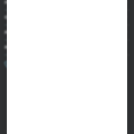
INFORMACJE
OBSŁUGA KLIENTA
MOJE KONTO
MASZ PYTANIE?
+48 502 050 479
Zapraszamy pon.-pt. 9.00-15.00
sklep@agrii.pl
FORMULARZ KONTAKTOWY