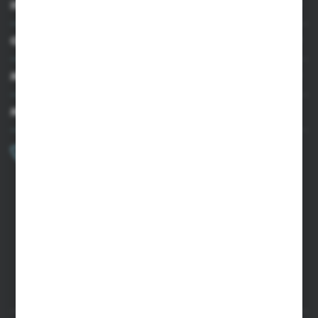
INFORMACJE
OBSŁUGA KLIENTA
MOJE KONTO
MASZ PYTANIE?
+48 502 050 479
Zapraszamy pon.-pt. 9.00-15.00
sklep@agrii.pl
FORMULARZ KONTAKTOWY