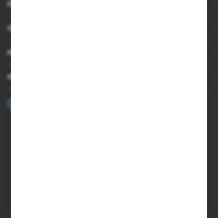
INFORMACJE
OBSŁUGA KLIENTA
MOJE KONTO
MASZ PYTANIE?
+48 502 050 479
Zapraszamy pon.-pt. 9.00-15.00
sklep@agrii.pl
FORMULARZ KONTAKTOWY