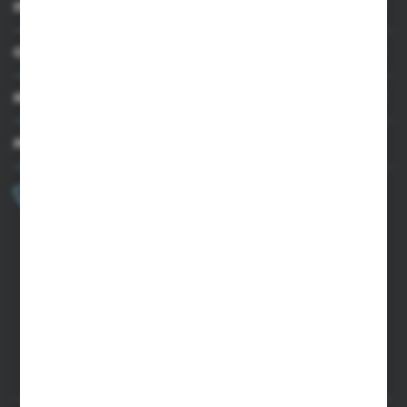
INFORMACJE
OBSŁUGA KLIENTA
MOJE KONTO
MASZ PYTANIE?
+48 502 050 479
Zapraszamy pon.-pt. 9.00-15.00
sklep@agrii.pl
FORMULARZ KONTAKTOWY