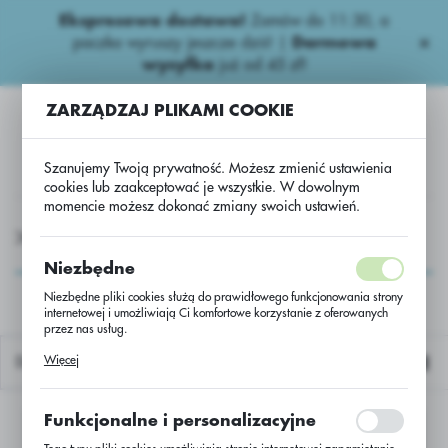
Ekspresowa dostawa!
Zamów do 11:30, a
USTAWIENIA REGIONALNE
paczka wyruszy jeszcze dziś! |
Darmowa
wysyłka
już od 45 zł!
Lokalizacja
ZARZĄDZAJ PLIKAMI COOKIE
Polska
Język
Szanujemy Twoją prywatność. Możesz zmienić ustawienia
polski
cookies lub zaakceptować je wszystkie. W dowolnym
momencie możesz dokonać zmiany swoich ustawień.
Waluta
OCHEMIA
Niepestycydowe
Adiuwanty.
Li-700 Star
Polski złoty (PLN)
Li-700 Star
Niezbędne
Niezbędne pliki cookies służą do prawidłowego funkcjonowania strony
internetowej i umożliwiają Ci komfortowe korzystanie z oferowanych
ZAPISZ
przez nas usług.
Pliki cookies odpowiadają na podejmowane przez Ciebie działania w
Więcej
Domyślnie
celu m.in. dostosowania Twoich ustawień preferencji prywatności,
logowania czy wypełniania formularzy. Dzięki plikom cookies strona, z
której korzystasz, może działać bez zakłóceń.
Funkcjonalne i personalizacyjne
Nie znaleziono produktów w tej kategorii:
Proszę wybrać inną kategorię.