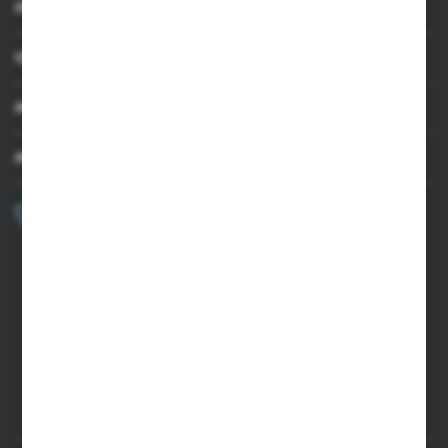
INFORMACJE
OBSŁUGA KLIENTA
MOJE KONTO
MASZ PYTANIE?
+48 502 050 479
Zapraszamy pon.-pt. 9.00-15.00
sklep@agrii.pl
FORMULARZ KONTAKTOWY