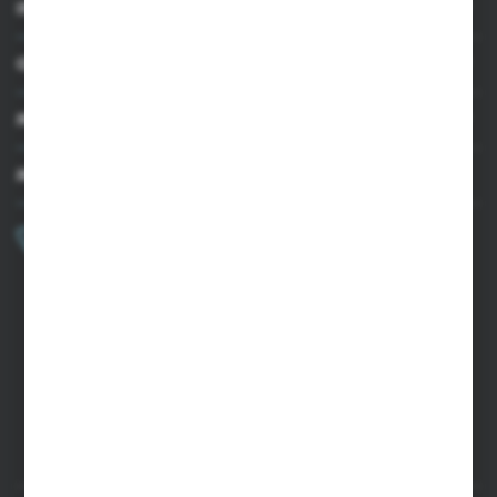
INFORMACJE
OBSŁUGA KLIENTA
MOJE KONTO
MASZ PYTANIE?
+48 502 050 479
Zapraszamy pon.-pt. 9.00-15.00
sklep@agrii.pl
FORMULARZ KONTAKTOWY