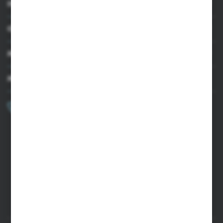
INFORMACJE
OBSŁUGA KLIENTA
MOJE KONTO
MASZ PYTANIE?
+48 502 050 479
Zapraszamy pon.-pt. 9.00-15.00
sklep@agrii.pl
FORMULARZ KONTAKTOWY