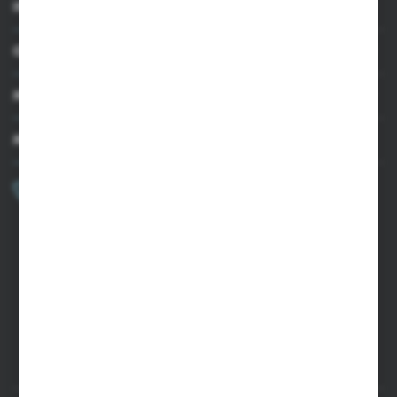
INFORMACJE
OBSŁUGA KLIENTA
MOJE KONTO
MASZ PYTANIE?
+48 502 050 479
Zapraszamy pon.-pt. 9.00-15.00
sklep@agrii.pl
FORMULARZ KONTAKTOWY