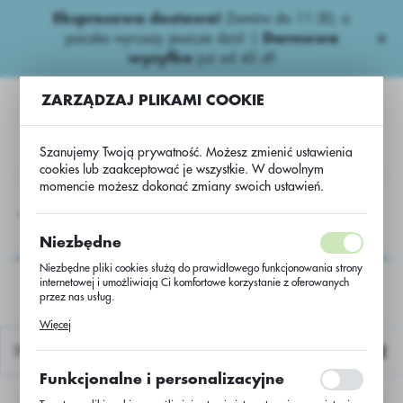
Ekspresowa dostawa!
Zamów do 11:30, a
USTAWIENIA REGIONALNE
paczka wyruszy jeszcze dziś! |
Darmowa
wysyłka
już od 45 zł!
Lokalizacja
ZARZĄDZAJ PLIKAMI COOKIE
Polska
Język
Szanujemy Twoją prywatność. Możesz zmienić ustawienia
polski
cookies lub zaakceptować je wszystkie. W dowolnym
momencie możesz dokonać zmiany swoich ustawień.
Waluta
y
Inne naw.
Lubofos NPK 3,5-10-21+Ca+Na+S+B/w50kg
Polski złoty (PLN)
Lubofos NPK 3,5-10-
Niezbędne
21+Ca+Na+S+B/w50kg
Niezbędne pliki cookies służą do prawidłowego funkcjonowania strony
internetowej i umożliwiają Ci komfortowe korzystanie z oferowanych
ZAPISZ
przez nas usług.
Pliki cookies odpowiadają na podejmowane przez Ciebie działania w
Więcej
celu m.in. dostosowania Twoich ustawień preferencji prywatności,
logowania czy wypełniania formularzy. Dzięki plikom cookies strona, z
Domyślnie
której korzystasz, może działać bez zakłóceń.
Funkcjonalne i personalizacyjne