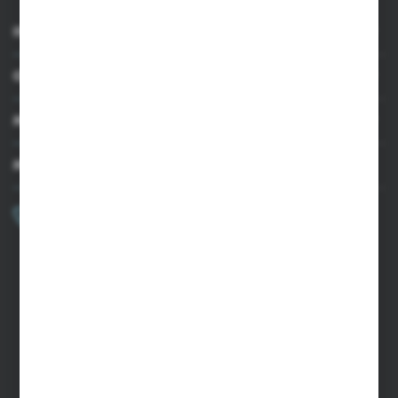
INFORMACJE
OBSŁUGA KLIENTA
MOJE KONTO
MASZ PYTANIE?
+48 502 050 479
Zapraszamy pon.-pt. 9.00-15.00
sklep@agrii.pl
FORMULARZ KONTAKTOWY