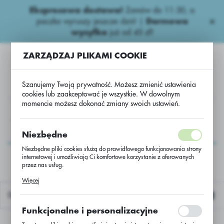
Ekspresowa dostawa!
Zamów do 11:30, a
USTAWIENIA REGIONALNE
paczka wyruszy jeszcze dziś! |
Darmowa
wysyłka
już od 45 zł!
Lokalizacja
ZARZĄDZAJ PLIKAMI COOKIE
Polska
Język
Szanujemy Twoją prywatność. Możesz zmienić ustawienia
polski
cookies lub zaakceptować je wszystkie. W dowolnym
momencie możesz dokonać zmiany swoich ustawień.
Waluta
zy
Wieloskładnikowe
Lubofos NPK 5-10-21+B+Zn/w50kg
Polski złoty (PLN)
Lubofos NPK 5-10-
Niezbędne
21+B+Zn/w50kg
Niezbędne pliki cookies służą do prawidłowego funkcjonowania strony
internetowej i umożliwiają Ci komfortowe korzystanie z oferowanych
ZAPISZ
przez nas usług.
Pliki cookies odpowiadają na podejmowane przez Ciebie działania w
Więcej
celu m.in. dostosowania Twoich ustawień preferencji prywatności,
logowania czy wypełniania formularzy. Dzięki plikom cookies strona, z
Domyślnie
której korzystasz, może działać bez zakłóceń.
Funkcjonalne i personalizacyjne