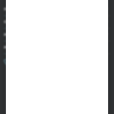
INFORMACJE
OBSŁUGA KLIENTA
MOJE KONTO
MASZ PYTANIE?
+48 502 050 479
Zapraszamy pon.-pt. 9.00-15.00
sklep@agrii.pl
FORMULARZ KONTAKTOWY